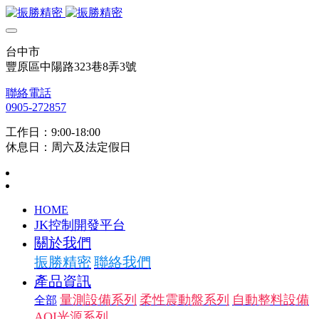
台中市
豐原區中陽路323巷8弄3號
聯絡電話
0905-272857
工作日：9:00-18:00
休息日：周六及法定假日
HOME
JK控制開發平台
關於我們
振勝精密
聯絡我們
產品資訊
量測設備系列
柔性震動盤系列
自動整料設備
全部
AOI光源系列