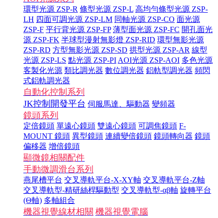
環型光源 ZSP-R
條型光源 ZSP-L
高均勻條型光源 ZSP-
LH
四面可調光源 ZSP-LM
同軸光源 ZSP-CO
面光源
ZSP-F
平行背光源 ZSP-FP
薄型面光源 ZSP-FC
開孔面光
源 ZSP-FK
半球型漫射無影燈 ZSP-RID
環型無影光源
ZSP-RD
方型無影光源 ZSP-SD
拱型光源 ZSP-AR
線型
光源 ZSP-LS
點光源 ZSP-PI
AOI光源 ZSP-AOI
多色光源
客製化光源
類比調光器
數位調光器
鋁軌型調光器
頻閃
式鋁軌調光器
自動化控制系列
JK控制開發平台
伺服馬達、驅動器
變頻器
鏡頭系列
定倍鏡頭
單遠心鏡頭
雙遠心鏡頭
可調焦鏡頭
F-
MOUNT 鏡頭
異型鏡頭
連續變倍鏡頭
鏡頭轉向器
鏡頭
偏移器
增倍鏡頭
顯微鏡相關配件
手動微調滑台系列
燕尾槽平台
交叉導軌平台-X-XY軸
交叉導軌平台-Z軸
交叉導軌型-精研絲桿驅動型
交叉導軌型-αβ軸
旋轉平台
(Θ軸)
多軸組合
機器視覺線材相關
機器視覺電腦