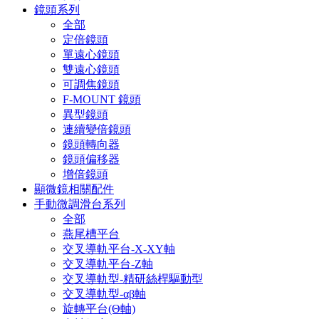
鏡頭系列
全部
定倍鏡頭
單遠心鏡頭
雙遠心鏡頭
可調焦鏡頭
F-MOUNT 鏡頭
異型鏡頭
連續變倍鏡頭
鏡頭轉向器
鏡頭偏移器
增倍鏡頭
顯微鏡相關配件
手動微調滑台系列
全部
燕尾槽平台
交叉導軌平台-X-XY軸
交叉導軌平台-Z軸
交叉導軌型-精研絲桿驅動型
交叉導軌型-αβ軸
旋轉平台(Θ軸)