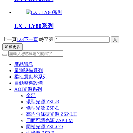
LX，LY80系列
上一頁
1
2
3
下一頁
轉至第
加载更多
產品資訊
量測設備系列
柔性震動盤系列
自動整料設備
AOI光源系列
全部
環型光源 ZSP-R
條型光源 ZSP-L
高均勻條型光源 ZSP-LH
四面可調光源 ZSP-LM
同軸光源 ZSP-CO
面光源 ZSP-F