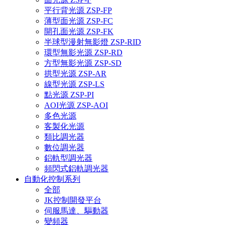
平行背光源 ZSP-FP
薄型面光源 ZSP-FC
開孔面光源 ZSP-FK
半球型漫射無影燈 ZSP-RID
環型無影光源 ZSP-RD
方型無影光源 ZSP-SD
拱型光源 ZSP-AR
線型光源 ZSP-LS
點光源 ZSP-PI
AOI光源 ZSP-AOI
多色光源
客製化光源
類比調光器
數位調光器
鋁軌型調光器
頻閃式鋁軌調光器
自動化控制系列
全部
JK控制開發平台
伺服馬達、驅動器
變頻器