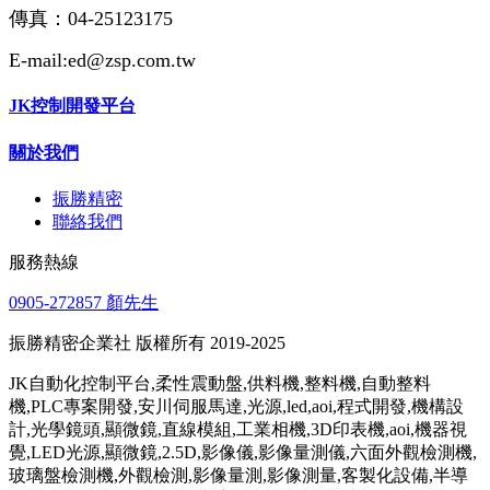
傳真：04-25123175
E-mail:ed@zsp.com.tw
JK控制開發平台
關於我們
振勝精密
聯絡我們
服務熱線
0905-272857 顏先生
振勝精密企業社 版權所有 2019-2025
JK自動化控制平台,柔性震動盤,供料機,整料機,自動整料
機,PLC專案開發,安川伺服馬達,光源,led,aoi,程式開發,機構設
計,光學鏡頭,顯微鏡,直線模組,工業相機,3D印表機,aoi,機器視
覺,LED光源,顯微鏡,2.5D,影像儀,影像量測儀,六面外觀檢測機,
玻璃盤檢測機,外觀檢測,影像量測,影像測量,客製化設備,半導