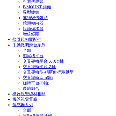
可調焦鏡頭
F-MOUNT 鏡頭
異型鏡頭
連續變倍鏡頭
鏡頭轉向器
鏡頭偏移器
增倍鏡頭
顯微鏡相關配件
手動微調滑台系列
全部
燕尾槽平台
交叉導軌平台-X-XY軸
交叉導軌平台-Z軸
交叉導軌型-精研絲桿驅動型
交叉導軌型-αβ軸
旋轉平台(Θ軸)
多軸組合
機器視覺線材相關
機器視覺電腦
傳感器系列
全部
扭矩傳感器系列