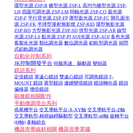
環型光源 ZSP-R
條型光源 ZSP-L
高均勻條型光源 ZSP-
LH
四面可調光源 ZSP-LM
同軸光源 ZSP-CO
面光源
ZSP-F
平行背光源 ZSP-FP
薄型面光源 ZSP-FC
開孔面光
源 ZSP-FK
半球型漫射無影燈 ZSP-RID
環型無影光源
ZSP-RD
方型無影光源 ZSP-SD
拱型光源 ZSP-AR
線型
光源 ZSP-LS
點光源 ZSP-PI
AOI光源 ZSP-AOI
多色光源
客製化光源
類比調光器
數位調光器
鋁軌型調光器
頻閃
式鋁軌調光器
自動化控制系列
JK控制開發平台
伺服馬達、驅動器
變頻器
鏡頭系列
定倍鏡頭
單遠心鏡頭
雙遠心鏡頭
可調焦鏡頭
F-
MOUNT 鏡頭
異型鏡頭
連續變倍鏡頭
鏡頭轉向器
鏡頭
偏移器
增倍鏡頭
顯微鏡相關配件
手動微調滑台系列
燕尾槽平台
交叉導軌平台-X-XY軸
交叉導軌平台-Z軸
交叉導軌型-精研絲桿驅動型
交叉導軌型-αβ軸
旋轉平台
(Θ軸)
多軸組合
機器視覺線材相關
機器視覺電腦