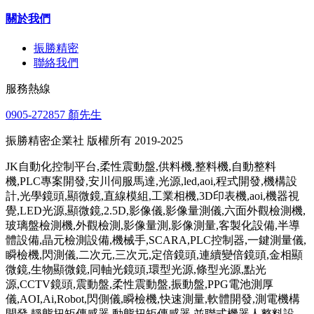
關於我們
振勝精密
聯絡我們
服務熱線
0905-272857 顏先生
振勝精密企業社 版權所有 2019-2025
JK自動化控制平台,柔性震動盤,供料機,整料機,自動整料
機,PLC專案開發,安川伺服馬達,光源,led,aoi,程式開發,機構設
計,光學鏡頭,顯微鏡,直線模組,工業相機,3D印表機,aoi,機器視
覺,LED光源,顯微鏡,2.5D,影像儀,影像量測儀,六面外觀檢測機,
玻璃盤檢測機,外觀檢測,影像量測,影像測量,客製化設備,半導
體設備,晶元檢測設備,機械手,SCARA,PLC控制器,一鍵測量儀,
瞬檢機,閃測儀,二次元,三次元,定倍鏡頭,連續變倍鏡頭,金相顯
微鏡,生物顯微鏡,同軸光鏡頭,環型光源,條型光源,點光
源,CCTV鏡頭,震動盤,柔性震動盤,振動盤,PPG電池測厚
儀,AOI,Ai,Robot,閃側儀,瞬檢機,快速測量,軟體開發,測電機構
開發,靜態扭矩傳感器,動態扭矩傳感器,並聯式機器人整料設