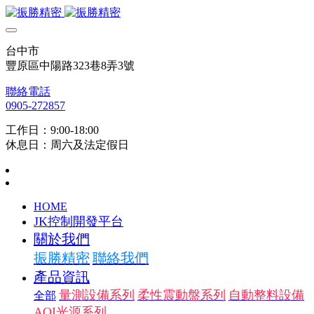
台中市
豐原區中陽路323巷8弄3號
聯絡電話
0905-272857
工作日：9:00-18:00
休息日：周六及法定假日
HOME
JK控制開發平台
關於我們
振勝精密
聯絡我們
產品資訊
量測設備系列
柔性震動盤系列
自動整料設備
全部
AOI光源系列