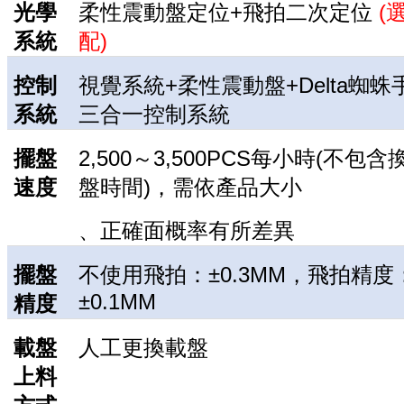
光學
柔性震動盤定位+飛拍二次定位
(
系統
配)
控制
視覺系統+柔性震動盤+Delta蜘蛛手
系統
三合一控制系統
擺盤
2,500～3,500PCS每小時(不包含
速度
盤時間)，需依產品大小
、正確面概率有所差異
擺盤
不使用飛拍：±0.3MM，飛拍精度
±0.1MM
精度
載盤
人工更換載盤
上料