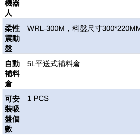
機器
人
柔性
WRL-300M，料盤尺寸300*220M
震動
盤
自動
5L平送式補料倉
補料
倉
1 PCS
可安
裝吸
盤個
數