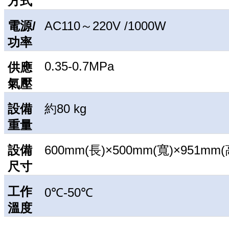
方式
電源/
AC110～220V /1000W
功率
0.35-0.7MPa
供應
氣壓
設備
約80 kg
重量
設備
600mm(長)×500mm(寬)×951mm(
尺寸
工作
0℃-50℃
溫度