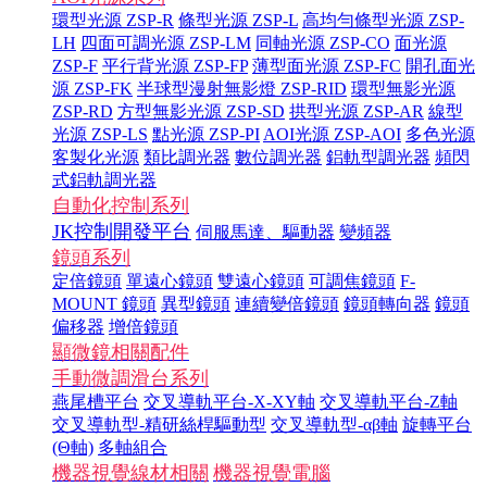
環型光源 ZSP-R
條型光源 ZSP-L
高均勻條型光源 ZSP-
LH
四面可調光源 ZSP-LM
同軸光源 ZSP-CO
面光源
ZSP-F
平行背光源 ZSP-FP
薄型面光源 ZSP-FC
開孔面光
源 ZSP-FK
半球型漫射無影燈 ZSP-RID
環型無影光源
ZSP-RD
方型無影光源 ZSP-SD
拱型光源 ZSP-AR
線型
光源 ZSP-LS
點光源 ZSP-PI
AOI光源 ZSP-AOI
多色光源
客製化光源
類比調光器
數位調光器
鋁軌型調光器
頻閃
式鋁軌調光器
自動化控制系列
JK控制開發平台
伺服馬達、驅動器
變頻器
鏡頭系列
定倍鏡頭
單遠心鏡頭
雙遠心鏡頭
可調焦鏡頭
F-
MOUNT 鏡頭
異型鏡頭
連續變倍鏡頭
鏡頭轉向器
鏡頭
偏移器
增倍鏡頭
顯微鏡相關配件
手動微調滑台系列
燕尾槽平台
交叉導軌平台-X-XY軸
交叉導軌平台-Z軸
交叉導軌型-精研絲桿驅動型
交叉導軌型-αβ軸
旋轉平台
(Θ軸)
多軸組合
機器視覺線材相關
機器視覺電腦