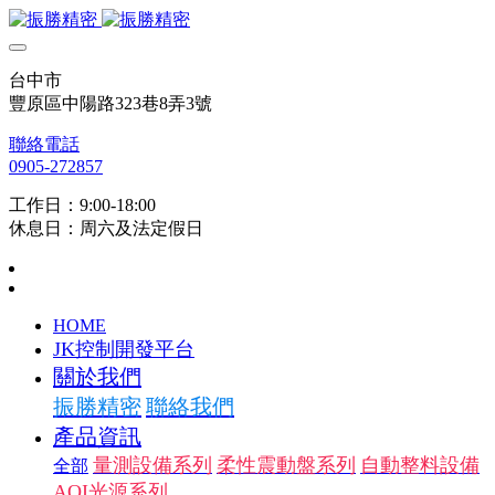
台中市
豐原區中陽路323巷8弄3號
聯絡電話
0905-272857
工作日：9:00-18:00
休息日：周六及法定假日
HOME
JK控制開發平台
關於我們
振勝精密
聯絡我們
產品資訊
量測設備系列
柔性震動盤系列
自動整料設備
全部
AOI光源系列