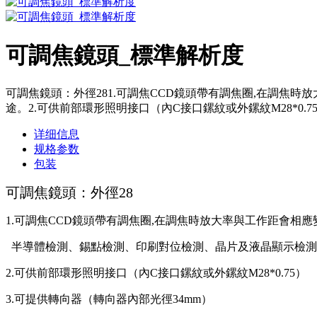
可調焦鏡頭_標準解析度
可調焦鏡頭：外徑281.可調焦CCD鏡頭帶有調焦圈,在調焦
途。2.可供前部環形照明接口（內C接口鏍紋或外鏍紋M28*0.75）3.可
详细信息
规格参数
包装
可調焦鏡頭：外徑28
1.可調焦CCD鏡頭帶有調焦圈,在調焦時放大率與工作距會相
半導體檢測、錫點檢測、印刷對位檢測、晶片及液晶顯示檢測
2.可供前部環形照明接口（內C接口鏍紋或外鏍紋M28*0.75）
3.可提供轉向器（轉向器內部光徑34mm）