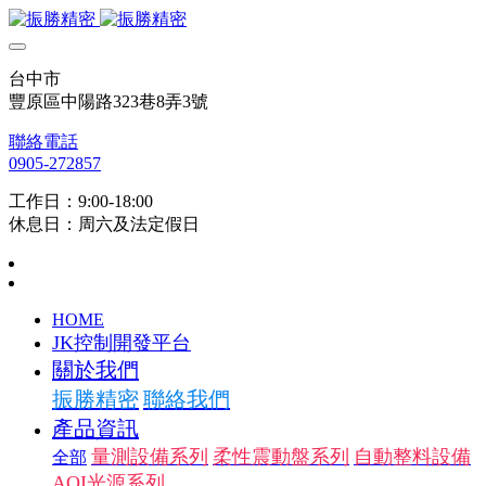
台中市
豐原區中陽路323巷8弄3號
聯絡電話
0905-272857
工作日：9:00-18:00
休息日：周六及法定假日
HOME
JK控制開發平台
關於我們
振勝精密
聯絡我們
產品資訊
量測設備系列
柔性震動盤系列
自動整料設備
全部
AOI光源系列