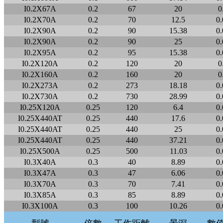
I0.2X67A
0.2
67
20
0
I0.2X70A
0.2
70
12.5
0.
I0.2X90A
0.2
90
15.38
0.
I0.2X90A
0.2
90
25
0.
I0.2X95A
0.2
95
15.38
0.
I0.2X120A
0.2
120
20
0
I0.2X160A
0.2
160
20
0
I0.2X273A
0.2
273
18.18
0.
I0.2X730A
0.2
730
28.99
0.
I0.25X120A
0.25
120
6.4
0.
I0.25X440AT
0.25
440
17.6
0.
I0.25X440AT
0.25
440
25
0.
I0.25X440AT
0.25
440
37.21
0.
I0.25X500A
0.25
500
11.03
0.
I0.3X40A
0.3
40
8.89
0.
I0.3X47A
0.3
47
6.06
0.
I0.3X70A
0.3
70
7.41
0.
I0.3X85A
0.3
85
8.89
0.
I0.3X100A
0.3
100
10.26
0.