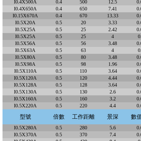
I0.4X500A
0.4
500
12.5
0.
I0.4X650A
0.4
650
7.41
0.
I0.15X670A
0.4
670
13.33
0.
I0.5X20A
0.5
20
3.33
0.
I0.5X25A
0.5
25
2.42
0.
I0.5X25A
0.5
25
4
0
I0.5X56A
0.5
56
3.48
0.
I0.5X63A
0.5
63
4
0
I0.5X80A
0.5
80
3.48
0.
I0.5X98A
0.5
98
1.96
0.
I0.5X110A
0.5
110
3.64
0.
I0.5X120A
0.5
120
4.44
0.
I0.5X128A
0.5
128
3.64
0.
I0.5X130A
0.5
130
2.6
0.
I0.5X160A
0.5
160
3.2
0.
I0.5X220A
0.5
220
4.4
0.
型號
倍數
工作距離
景深
數
I0.5X280A
0.5
280
5.6
0.
I0.5X370A
0.5
370
7.4
0.