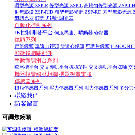
環型光源 ZSP-R
條型光源 ZSP-L
高均勻條型光源 ZSP-L
射無影燈 ZSP-RID
環型無影光源 ZSP-RD
方型無影光源 ZS
型調光器
頻閃式鋁軌調光器
自動化控制系列
JK控制開發平台
伺服馬達、驅動器
變頻器
鏡頭系列
定倍鏡頭
單遠心鏡頭
雙遠心鏡頭
可調焦鏡頭
F-MOUNT
顯微鏡相關配件
手動微調滑台系列
燕尾槽平台
交叉導軌平台-X-XY軸
交叉導軌平台-Z軸
交
機器視覺線材相關
機器視覺電腦
傳感器系列
扭矩傳感器系列
壓力傳感器系列
測力傳感器系列
多分力
聯絡我們
訪客留言
可調焦鏡頭