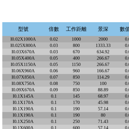
型號
倍數
工作距離
景深
數
I0.02X1000A
0.02
1000
2000
0.
I0.025X800A
0.03
800
1333.33
0.
I0.03X670A
0.03
670
634.92
0.
I0.05X400A
0.05
400
266.67
0.
I0.05X1150A
0.05
1150
266.67
0.
I0.06X960A
0.06
960
166.67
0.
I0.07X850A
0.07
850
114.29
0.
I0.08X750A
0.08
750
100
0.
I0.09X670A
0.09
850
88.89
0.
I0.1X145A
0.1
145
68.97
0.
I0.1X170A
0.1
170
45.98
0.
I0.1X190A
0.1
190
57.14
0.
I0.1X190A
0.1
190
80
0.
I0.1X250A
0.1
250
71.43
0.
I0.1X600A
0.1
600
57.14
0.