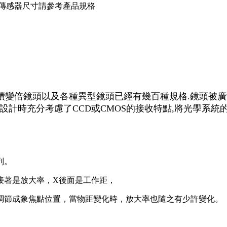
6,最大支援傳感器尺寸請參考產品規格
續變倍鏡頭以及各種異型鏡頭已經有幾百種規格.鏡頭被廣
在設計時充分考慮了CCD或CMOS的接收特點,將光學系
列。
接著是放大率，X後面是工作距，
調節成象焦點位置，當物距變化時，放大率也隨之有少許變化。