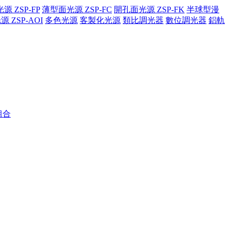
 ZSP-FP
薄型面光源 ZSP-FC
開孔面光源 ZSP-FK
半球型漫
源 ZSP-AOI
多色光源
客製化光源
類比調光器
數位調光器
鋁軌
組合