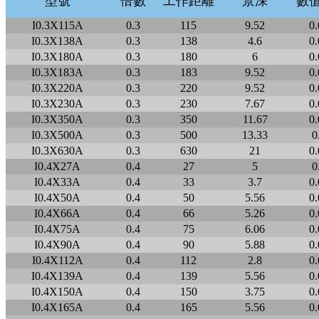
型號
倍數
工作距離
景深
數
I0.3X115A
0.3
115
9.52
0.
I0.3X138A
0.3
138
4.6
0.
I0.3X180A
0.3
180
6
0.
I0.3X183A
0.3
183
9.52
0.
I0.3X220A
0.3
220
9.52
0.
I0.3X230A
0.3
230
7.67
0.
I0.3X350A
0.3
350
11.67
0.
I0.3X500A
0.3
500
13.33
0
I0.3X630A
0.3
630
21
0.
I0.4X27A
0.4
27
5
0
I0.4X33A
0.4
33
3.7
0.
I0.4X50A
0.4
50
5.56
0.
I0.4X66A
0.4
66
5.26
0.
I0.4X75A
0.4
75
6.06
0.
I0.4X90A
0.4
90
5.88
0.
I0.4X112A
0.4
112
2.8
0.
I0.4X139A
0.4
139
5.56
0.
I0.4X150A
0.4
150
3.75
0.
I0.4X165A
0.4
165
5.56
0.