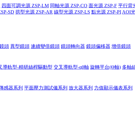
H
四面可調光源 ZSP-LM
同軸光源 ZSP-CO
面光源 ZSP-F
平行背光源
P-SD
拱型光源 ZSP-AR
線型光源 ZSP-LS
點光源 ZSP-PI
AOI光
 鏡頭
異型鏡頭
連續變倍鏡頭
鏡頭轉向器
鏡頭偏移器
增倍鏡頭
叉導軌型-精研絲桿驅動型
交叉導軌型-αβ軸
旋轉平台(Θ軸)
多軸
傳感器系列
平面壓力測試儀系列
放大器系列
力值顯示儀表系列