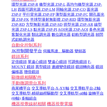
環型光源 ZSP-R
條型光源 ZSP-L
高均勻條型光源 ZSP-
LH
四面可調光源 ZSP-LM
同軸光源 ZSP-CO
面光源
ZSP-F
平行背光源 ZSP-FP
薄型面光源 ZSP-FC
開孔面光
源 ZSP-FK
半球型漫射無影燈 ZSP-RID
環型無影光源
ZSP-RD
方型無影光源 ZSP-SD
拱型光源 ZSP-AR
線型
光源 ZSP-LS
點光源 ZSP-PI
AOI光源 ZSP-AOI
多色光源
客製化光源
類比調光器
數位調光器
鋁軌型調光器
頻閃
式鋁軌調光器
自動化控制系列
JK控制開發平台
伺服馬達、驅動器
變頻器
鏡頭系列
定倍鏡頭
單遠心鏡頭
雙遠心鏡頭
可調焦鏡頭
F-
MOUNT 鏡頭
異型鏡頭
連續變倍鏡頭
鏡頭轉向器
鏡頭
偏移器
增倍鏡頭
顯微鏡相關配件
手動微調滑台系列
燕尾槽平台
交叉導軌平台-X-XY軸
交叉導軌平台-Z軸
交叉導軌型-精研絲桿驅動型
交叉導軌型-αβ軸
旋轉平台
(Θ軸)
多軸組合
機器視覺線材相關
機器視覺電腦