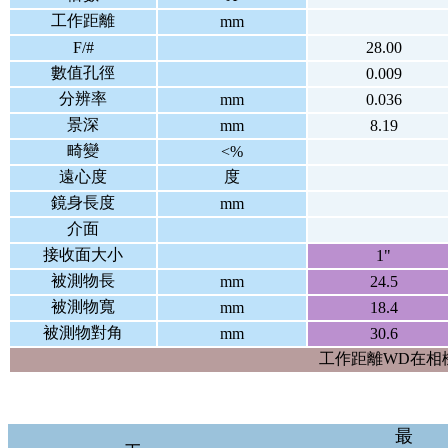
工作距離
mm
F/#
28.00
數值孔徑
0.009
分辨率
mm
0.036
景深
mm
8.19
畸變
<%
遠心度
度
鏡身長度
mm
介面
接收面大小
1"
被測物長
mm
24.5
被測物寬
mm
18.4
被測物對角
mm
30.6
工作距離WD在相
最