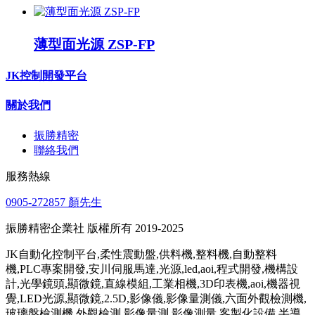
薄型面光源 ZSP-FP
JK控制開發平台
關於我們
振勝精密
聯絡我們
服務熱線
0905-272857 顏先生
振勝精密企業社 版權所有 2019-2025
JK自動化控制平台,柔性震動盤,供料機,整料機,自動整料
機,PLC專案開發,安川伺服馬達,光源,led,aoi,程式開發,機構設
計,光學鏡頭,顯微鏡,直線模組,工業相機,3D印表機,aoi,機器視
覺,LED光源,顯微鏡,2.5D,影像儀,影像量測儀,六面外觀檢測機,
玻璃盤檢測機,外觀檢測,影像量測,影像測量,客製化設備,半導