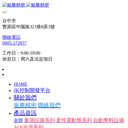
台中市
豐原區中陽路323巷8弄3號
聯絡電話
0905-272857
工作日：9:00-18:00
休息日：周六及法定假日
HOME
JK控制開發平台
關於我們
振勝精密
聯絡我們
產品資訊
量測設備系列
柔性震動盤系列
自動整料設備
全部
AOI光源系列