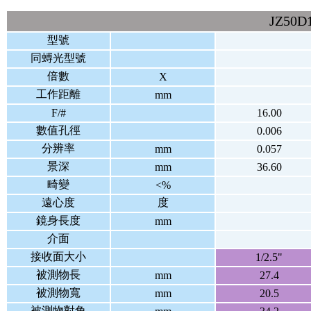
JZ50
型號
同䗚光型號
倍數
X
工作距離
mm
F/#
16.00
數值孔徑
0.006
分辨率
mm
0.057
景深
mm
36.60
畸變
<%
遠心度
度
鏡身長度
mm
介面
接收面大小
1/2.5"
被測物長
mm
27.4
被測物寬
mm
20.5
被測物對角