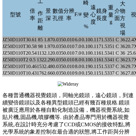
工
畸
大
遠
重
倍
景
數值
分辨
鏡身
介
物
作
F/#
型號
心
變
量
率
深
孔徑
率
長度
面
方
距
g
度
視
%
離
場
JZ50D110T3
0.61
85
1.87
0.035
0.010
6.0
0.10
0.1
171.5
351
C
36
22.4
JZ50D110T3
0.58
98
1.97
0.035
0.010
7.0
0.10
0.1
171.5
351
C
36
20.7
JZ50D110T2
0.54
113
2.12
0.035
0.010
7.0
0.10
0.1
161.5
341
C
36
25.
JZ50D110T2
0.5
132
2.29
0.035
0.010
8.0
0.10
0.1
161.5
341
C
36
23.7
JZ50D110T1
0.46
153
2.48
0.035
0.010
8.0
0.19
0.1
151.5
337
C
36
29.7
JZ50D110T1
0.43
176
2.66
0.035
0.010
9.0
0.15
0.1
151.5
337
C
36
27.8
各種普通機器視覺鏡頭，同軸光鏡頭，遠心鏡頭，到連
續變倍鏡頭以及各種異型鏡頭已經有幾百種規格.鏡頭
被廣泛應用於各種自動化制造設備，機器視覺系統,如
貼片機,固晶機,噴膠機等. 由於產品專門用於機器視覺
系統,在設計時充分考慮了CCD或CMOS的接收特點,將
光學系統的象差控制在最合適的狀態,將工作距與分辨