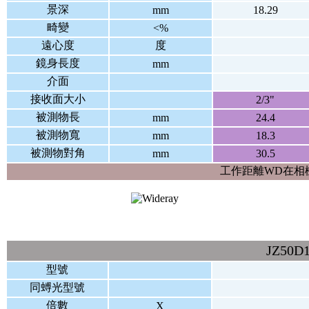
景深
mm
18.29
畸變
<%
遠心度
度
鏡身長度
mm
介面
接收面大小
2/3"
被測物長
mm
24.4
被測物寬
mm
18.3
被測物對角
mm
30.5
工作距離WD在相
JZ50
型號
同䗚光型號
倍數
X