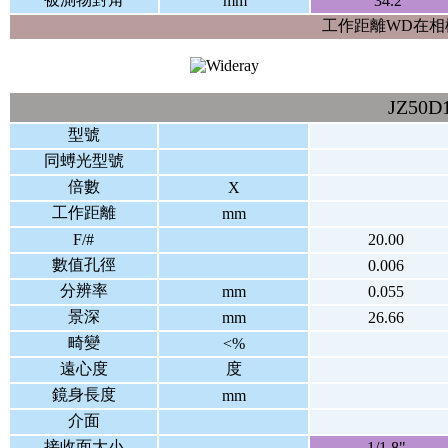
mm
34.2
工作距離WD在相
JZ50
型號
同䗚光型號
倍數
X
工作距離
mm
F/#
20.00
數值孔徑
0.006
分辨率
mm
0.055
景深
mm
26.66
畸變
<%
遠心度
度
鏡身長度
mm
介面
接收面大小
1/1.8"