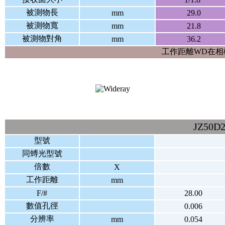
被測物長
mm
29.0
被測物寬
mm
21.8
被測物對角
mm
36.2
工作距離WD在相
JZ50
型號
同䗚光型號
倍數
X
工作距離
mm
F/#
28.00
數值孔徑
0.006
分辨率
mm
0.054