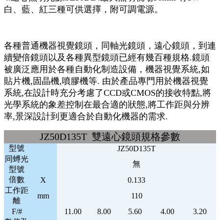
白、藍、紅三種可供選擇，附可調電源。
各種普通機器視覺鏡頭，同軸光鏡頭，遠心鏡頭，到連
續變倍鏡頭以及各種異型鏡頭已經有幾百種規格.鏡頭
被廣泛應用於各種自動化制造設備，機器視覺系統,如
貼片機,固晶機,噴膠機等. 由於產品專門用於機器視覺
系統,在設計時充分考慮了CCD或CMOS的接收特點,將
光學系統的象差控制在最合適的狀態,將工作距與分辨
率,景深設計到更適合於自動化機器的需求.
JZ50D135T 雙遠心鏡頭規格參數
型號
JZ50D135T
同䗚光
無
型號
倍數
X
0.133
工作距
mm
110
離
F/#
11.00
8.00
5.60
4.00
3.20