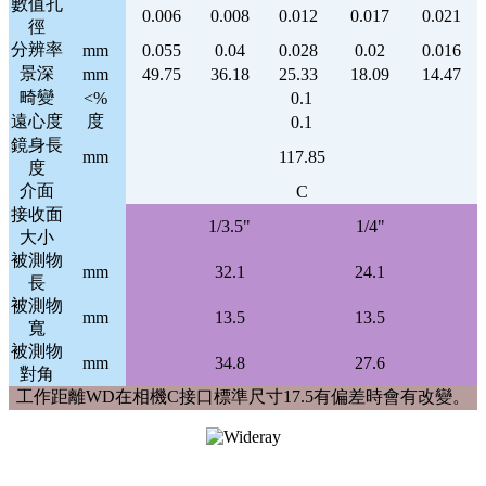
數值孔
0.006
0.008
0.012
0.017
0.021
徑
分辨率
mm
0.055
0.04
0.028
0.02
0.016
景深
mm
49.75
36.18
25.33
18.09
14.47
畸變
<%
0.1
遠心度
度
0.1
鏡身長
mm
117.85
度
介面
C
接收面
1/3.5"
1/4"
大小
被測物
mm
32.1
24.1
長
被測物
mm
13.5
13.5
寬
被測物
mm
34.8
27.6
對角
工作距離WD在相機C接口標準尺寸17.5有偏差時會有改變。