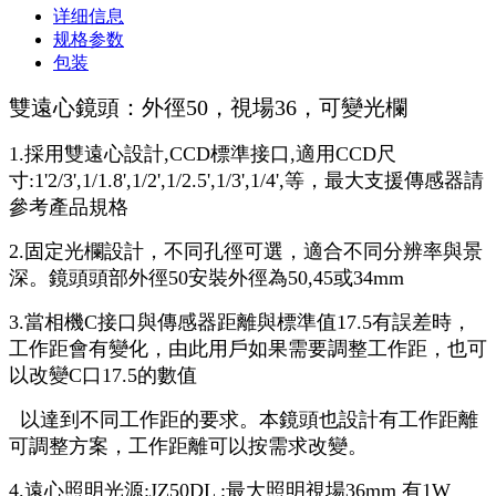
详细信息
规格参数
包装
雙遠心鏡頭：外徑50，視場36，可變光欄
1.採用雙遠心設計,CCD標準接口,適用CCD尺
寸:1'2/3',1/1.8',1/2',1/2.5',1/3',1/4',等，最大支援傳感器請
參考產品規格
2.固定光欄設計，不同孔徑可選，適合不同分辨率與景
深。鏡頭頭部外徑50安裝外徑為50,45或34mm
3.當相機C接口與傳感器距離與標準值17.5有誤差時，
工作距會有變化，由此用戶如果需要調整工作距，也可
以改變C口17.5的數值
以達到不同工作距的要求。本鏡頭也設計有工作距離
可調整方案，工作距離可以按需求改變。
4.遠心照明光源:JZ50DL :最大照明視場36mm 有1W