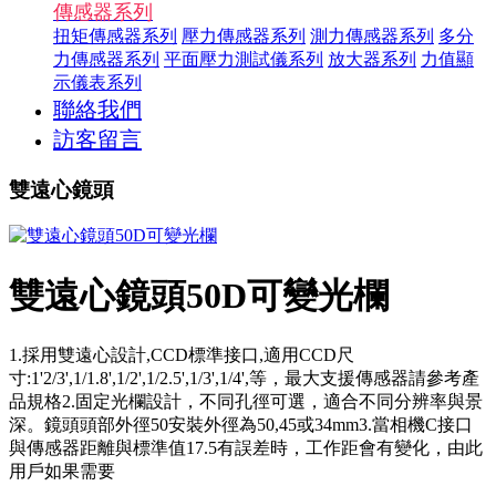
傳感器系列
扭矩傳感器系列
壓力傳感器系列
測力傳感器系列
多分
力傳感器系列
平面壓力測試儀系列
放大器系列
力值顯
示儀表系列
聯絡我們
訪客留言
雙遠心鏡頭
雙遠心鏡頭50D可變光欄
1.採用雙遠心設計,CCD標準接口,適用CCD尺
寸:1'2/3',1/1.8',1/2',1/2.5',1/3',1/4',等，最大支援傳感器請參考產
品規格2.固定光欄設計，不同孔徑可選，適合不同分辨率與景
深。鏡頭頭部外徑50安裝外徑為50,45或34mm3.當相機C接口
與傳感器距離與標準值17.5有誤差時，工作距會有變化，由此
用戶如果需要