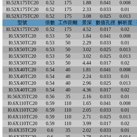
I0.52X175TC20
0.52
175
1.88
0.041
0.008
I0.52X175TC20
0.52
175
2.33
0.033
0.01
I0.52X175TC20
0.52
175
3.08
0.025
0.013
型號
倍數
工作距離
景深
數值孔徑
解析度
I0.52X175TC20
0.52
175
4.52
0.017
0.02
I0.5X50TC20
0.53
50
1.84
0.041
0.008
I0.5X50TC20
0.53
50
2.29
0.033
0.01
I0.5X50TC20
0.53
50
3.02
0.025
0.013
I0.5X50TC20
0.53
50
3.02
0.025
0.013
I0.5X50TC20
0.53
50
4.44
0.017
0.02
I0.5X40TC20
0.54
40
1.81
0.041
0.008
I0.5X40TC20
0.54
40
2.24
0.033
0.01
I0.5X40TC20
0.54
40
2.96
0.025
0.013
I0.5X40TC20
0.54
40
4.36
0.017
0.02
I0.56X35TC20
0.56
35
2.16
0.033
0.01
I0.6X110TC20
0.59
110
1.65
0.041
0.008
I0.6X110TC20
0.59
110
2.05
0.033
0.01
I0.6X110TC20
0.59
110
2.71
0.025
0.013
I0.6X110TC20
0.59
110
3.99
0.017
0.02
I0.6X35TC20
0.6
35
2.02
0.033
0.01
I0.6X35TC20
0.6
35
2.78
0.024
0.014