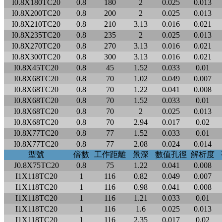
I0.8X180TC20
0.8
180
2
0.025
0.013
I0.8X200TC20
0.8
200
2
0.025
0.013
I0.8X210TC20
0.8
210
3.13
0.016
0.021
I0.8X235TC20
0.8
235
2
0.025
0.013
I0.8X270TC20
0.8
270
3.13
0.016
0.021
I0.8X300TC20
0.8
300
3.13
0.016
0.021
I0.8X45TC20
0.8
45
1.52
0.033
0.01
I0.8X68TC20
0.8
70
1.02
0.049
0.007
I0.8X68TC20
0.8
70
1.22
0.041
0.008
I0.8X68TC20
0.8
70
1.52
0.033
0.01
I0.8X68TC20
0.8
70
2
0.025
0.013
I0.8X68TC20
0.8
70
2.94
0.017
0.02
I0.8X77TC20
0.8
77
1.52
0.033
0.01
I0.8X77TC20
0.8
77
2.08
0.024
0.014
型號
倍數
工作距離
景深
數值孔徑
解析度
J0.8X75TC20
0.8
75
1.22
0.041
0.008
I1X118TC20
1
116
0.82
0.049
0.007
I1X118TC20
1
116
0.98
0.041
0.008
I1X118TC20
1
116
1.21
0.033
0.01
I1X118TC20
1
116
1.6
0.025
0.013
I1X118TC20
1
116
2.35
0.017
0.02