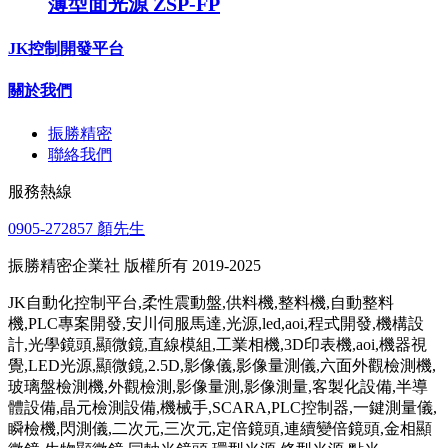
薄型面光源 ZSP-FP
JK控制開發平台
關於我們
振勝精密
聯絡我們
服務熱線
0905-272857 顏先生
振勝精密企業社 版權所有 2019-2025
JK自動化控制平台,柔性震動盤,供料機,整料機,自動整料
機,PLC專案開發,安川伺服馬達,光源,led,aoi,程式開發,機構設
計,光學鏡頭,顯微鏡,直線模組,工業相機,3D印表機,aoi,機器視
覺,LED光源,顯微鏡,2.5D,影像儀,影像量測儀,六面外觀檢測機,
玻璃盤檢測機,外觀檢測,影像量測,影像測量,客製化設備,半導
體設備,晶元檢測設備,機械手,SCARA,PLC控制器,一鍵測量儀,
瞬檢機,閃測儀,二次元,三次元,定倍鏡頭,連續變倍鏡頭,金相顯