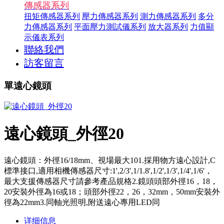
傳感器系列
扭矩傳感器系列
壓力傳感器系列
測力傳感器系列
多分
力傳感器系列
平面壓力測試儀系列
放大器系列
力值顯
示儀表系列
聯絡我們
訪客留言
單遠心鏡頭
遠心鏡頭_外徑20
遠心鏡頭：外徑16/18mm、視場最大101.採用物方遠心設計,C
標準接口,適用相機傳感器尺寸:1',2/3',1/1.8',1/2',1/3',1/4',1/6'，
最大支援傳感器尺寸請參考產品規格2.鏡頭頭部外徑16，18，
20安裝外徑為16或18；頭部外徑22，26，32mm，50mm安裝外
徑為22mm3.同軸光照明,附送遠心專用LED同
详细信息