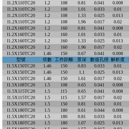
I1.2X110TC20
1.2
108
0.81
0.041
0.008
I1.2X110TC20
1.2
108
1.01
0.033
0.01
I1.2X110TC20
1.2
108
1.33
0.025
0.013
I1.2X110TC20
1.2
108
1.96
0.017
0.02
I1.2X160TC20
1.2
160
0.81
0.041
0.008
I1.2X160TC20
1.2
160
1.01
0.033
0.01
I1.2X160TC20
1.2
160
1.33
0.025
0.013
I1.2X160TC20
1.2
160
1.96
0.017
0.02
I1.5X150TC20
1.46
150
0.67
0.041
0.008
型號
倍數
工作距離
景深
數值孔徑
解析度
I1.5X150TC20
1.46
150
0.83
0.033
0.01
I1.5X150TC20
1.46
150
1.1
0.025
0.013
I1.5X150TC20
1.46
150
1.61
0.017
0.02
I1.5X108TC20
1.5
108
0.65
0.041
0.008
I1.5X115TC20
1.5
115
0.65
0.041
0.008
I1.5X115TC20
1.5
115
1.57
0.017
0.02
I1.5X150TC20
1.5
150
0.81
0.033
0.01
I1.5X180TC20
1.5
180
0.61
0.044
0.008
I1.5X180TC20
1.5
180
0.81
0.033
0.01
I1.5X180TC20
1.5
180
1.07
0.025
0.013