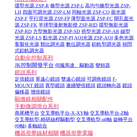
環型光源 ZSP-R
條型光源 ZSP-L
高均勻條型光源 ZSP-
LH
四面可調光源 ZSP-LM
同軸光源 ZSP-CO
面光源
ZSP-F
平行背光源 ZSP-FP
薄型面光源 ZSP-FC
開孔面光
源 ZSP-FK
半球型漫射無影燈 ZSP-RID
環型無影光源
ZSP-RD
方型無影光源 ZSP-SD
拱型光源 ZSP-AR
線型
光源 ZSP-LS
點光源 ZSP-PI
AOI光源 ZSP-AOI
多色光源
客製化光源
類比調光器
數位調光器
鋁軌型調光器
頻閃
式鋁軌調光器
自動化控制系列
JK控制開發平台
伺服馬達、驅動器
變頻器
鏡頭系列
定倍鏡頭
單遠心鏡頭
雙遠心鏡頭
可調焦鏡頭
F-
MOUNT 鏡頭
異型鏡頭
連續變倍鏡頭
鏡頭轉向器
鏡頭
偏移器
增倍鏡頭
顯微鏡相關配件
手動微調滑台系列
燕尾槽平台
交叉導軌平台-X-XY軸
交叉導軌平台-Z軸
交叉導軌型-精研絲桿驅動型
交叉導軌型-αβ軸
旋轉平台
(Θ軸)
多軸組合
機器視覺線材相關
機器視覺電腦