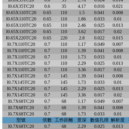
I0.6X35TC20
0.6
35
4.17
0.016
0.021
I0.65X110TC20
0.65
110
1.5
0.041
0.008
I0.65X110TC20
0.65
110
1.86
0.033
0.01
I0.65X110TC20
0.65
110
2.46
0.025
0.013
I0.65X110TC20
0.65
110
3.62
0.017
0.02
I0.65X220TC20
0.65
220
2.8
0.022
0.015
I0.7X110TC20
0.7
110
1.17
0.049
0.007
I0.7X110TC20
0.7
110
1.39
0.041
0.008
I0.7X110TC20
0.7
110
1.73
0.033
0.01
I0.7X110TC20
0.7
110
2.29
0.025
0.013
I0.7X110TC20
0.7
110
3.36
0.017
0.02
I0.7X145TC20
0.7
145
1.39
0.041
0.008
I0.7X145TC20
0.7
145
1.73
0.033
0.01
I0.7X145TC20
0.7
145
2.29
0.025
0.013
I0.7X145TC20
0.7
145
3.36
0.017
0.02
I0.7X68TC20
0.7
68
1.17
0.049
0.007
I0.7X68TC20
0.7
68
1.39
0.041
0.008
I0.7X68TC20
0.7
68
1.73
0.033
0.01
型號
倍數
工作距離
景深
數值孔徑
解析度
I0.7X68TC20
0.7
68
2.29
0.025
0.013