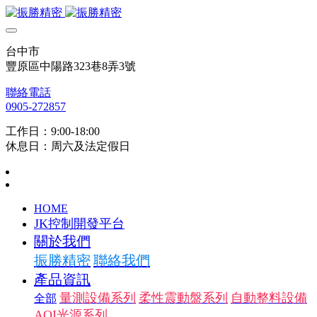
台中市
豐原區中陽路323巷8弄3號
聯絡電話
0905-272857
工作日：9:00-18:00
休息日：周六及法定假日
HOME
JK控制開發平台
關於我們
振勝精密
聯絡我們
產品資訊
量測設備系列
柔性震動盤系列
自動整料設備
全部
AOI光源系列