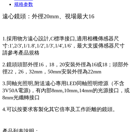
规格参数
遠心鏡頭：外徑20mm、視場最大16
1.採用物方遠心設計,C標準接口,適用相機傳感器尺
寸:1',2/3',1/1.8',1/2',1/3',1/4',1/6'，最大支援傳感器尺寸
請參考產品規格
2.鏡頭頭部外徑16，18，20安裝外徑為16或18；頭部外
徑22，26，32mm，50mm安裝外徑為22mm
3.同軸光照明,附送遠心專用LED同軸照明燈源（不含
3V50A電源)，有內部8mm,10mm,14mm的光源接口，或
8mm光纖轉接口
4.可以按要求客製化其它倍率及工作距離的鏡頭。
產品列表說明：