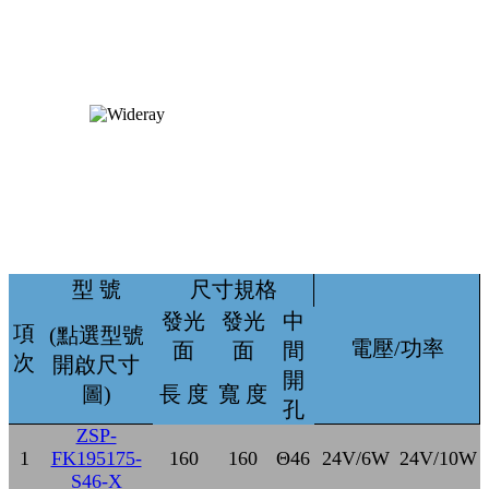
型 號
尺寸規格
發光
發光
中
項
(點選型號
電壓/功率
面
面
間
次
開啟尺寸
開
圖)
長 度
寬 度
孔
ZSP-
1
FK195175-
160
160
Θ46
24V/6W
24V/10W
S46-X