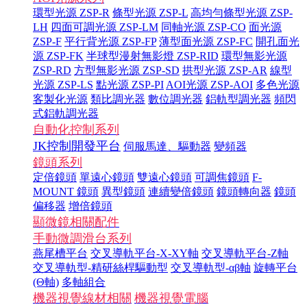
環型光源 ZSP-R
條型光源 ZSP-L
高均勻條型光源 ZSP-
LH
四面可調光源 ZSP-LM
同軸光源 ZSP-CO
面光源
ZSP-F
平行背光源 ZSP-FP
薄型面光源 ZSP-FC
開孔面光
源 ZSP-FK
半球型漫射無影燈 ZSP-RID
環型無影光源
ZSP-RD
方型無影光源 ZSP-SD
拱型光源 ZSP-AR
線型
光源 ZSP-LS
點光源 ZSP-PI
AOI光源 ZSP-AOI
多色光源
客製化光源
類比調光器
數位調光器
鋁軌型調光器
頻閃
式鋁軌調光器
自動化控制系列
JK控制開發平台
伺服馬達、驅動器
變頻器
鏡頭系列
定倍鏡頭
單遠心鏡頭
雙遠心鏡頭
可調焦鏡頭
F-
MOUNT 鏡頭
異型鏡頭
連續變倍鏡頭
鏡頭轉向器
鏡頭
偏移器
增倍鏡頭
顯微鏡相關配件
手動微調滑台系列
燕尾槽平台
交叉導軌平台-X-XY軸
交叉導軌平台-Z軸
交叉導軌型-精研絲桿驅動型
交叉導軌型-αβ軸
旋轉平台
(Θ軸)
多軸組合
機器視覺線材相關
機器視覺電腦