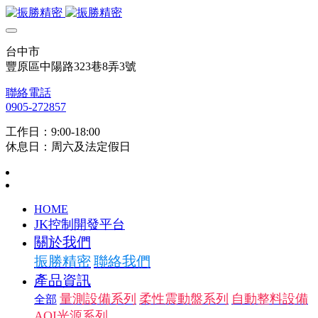
台中市
豐原區中陽路323巷8弄3號
聯絡電話
0905-272857
工作日：9:00-18:00
休息日：周六及法定假日
HOME
JK控制開發平台
關於我們
振勝精密
聯絡我們
產品資訊
量測設備系列
柔性震動盤系列
自動整料設備
全部
AOI光源系列