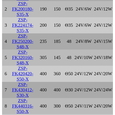
ZSP-
2
FK200180-
190
150
Θ35
24V/6W
24V/12W
S35-X
ZSP-
3
FK224174-
200
150
Θ35
24V/6W
24V/12W
S35-X
ZSP-
4
FK250200-
235
185
48
24V/8W
24V/15W
S48-X
ZSP-
5
FK320160-
305
145
48
24V/10W
24V/18W
S48-X
ZSP-
6
FK420420-
400
360
Θ50
24V/12W
24V/20W
S50-X
ZSP-
7
FK430412-
400
400
Θ30
24V/12W
24V/24W
S30-X
ZSP-
8
FK440316-
400
300
Θ50
24V/11W
24V/20W
S50-X