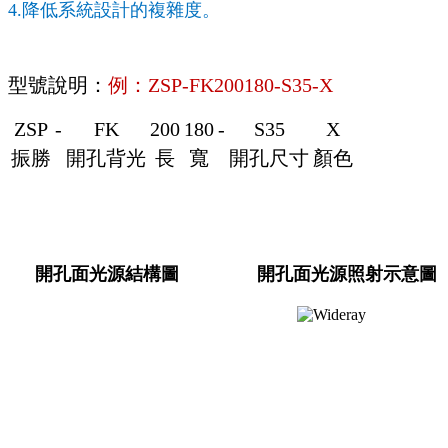
4.降低系統設計的複雜度。
型號說明：
例：ZSP-FK200180-S35-X
ZSP
-
FK
200
180
-
S35
X
振勝
開孔背光
長
寬
開孔尺寸
顏色
開孔面光源結構圖
開孔面光源照射示意圖