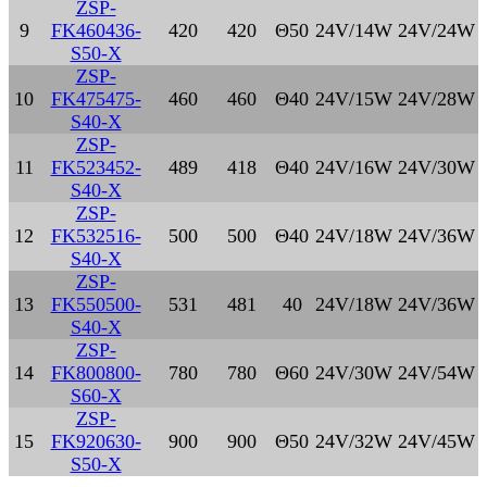
ZSP-
9
FK460436-
420
420
Θ50
24V/14W
24V/24W
S50-X
ZSP-
10
FK475475-
460
460
Θ40
24V/15W
24V/28W
S40-X
ZSP-
11
FK523452-
489
418
Θ40
24V/16W
24V/30W
S40-X
ZSP-
12
FK532516-
500
500
Θ40
24V/18W
24V/36W
S40-X
ZSP-
13
FK550500-
531
481
40
24V/18W
24V/36W
S40-X
ZSP-
14
FK800800-
780
780
Θ60
24V/30W
24V/54W
S60-X
ZSP-
15
FK920630-
900
900
Θ50
24V/32W
24V/45W
S50-X